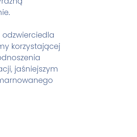
yraźną
ie.
 odzwierciedla
my korzystającej
 odnoszenia
cji, jaśniejszym
u marnowanego