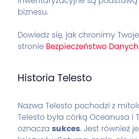
inwentaryzacyjne są podstawą
biznesu.
Dowiedz się, jak chronimy Twoj
stronie
Bezpieczeństwo Danych
Historia Telesto
Nazwa Telesto pochodzi z mitolog
Telesto była córką Oceanusa i Te
oznacza
sukces
. Jest również 