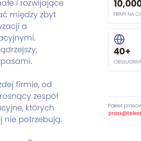
فارسی (FA)
ałe i rozwijające
10,00
ać między zbyt
FIRMY NA C
zacji a
acyjnymi.
ądrzejszy,
40+
apasami.
OBSŁUGIWA
dej firmie, od
 rosnący zespół
Pakiet praso
cyjne, których
press@teles
j nie potrzebują.