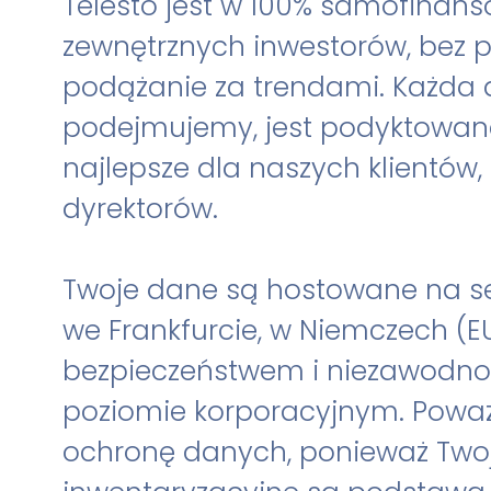
Telesto jest w 100% samofinans
zewnętrznych inwestorów, bez p
podążanie za trendami. Każda d
podejmujemy, jest podyktowana
najlepsze dla naszych klientów, 
dyrektorów.
Twoje dane są hostowane na 
we Frankfurcie, w Niemczech (EU
bezpieczeństwem i niezawodno
poziomie korporacyjnym. Poważ
ochronę danych, ponieważ Two