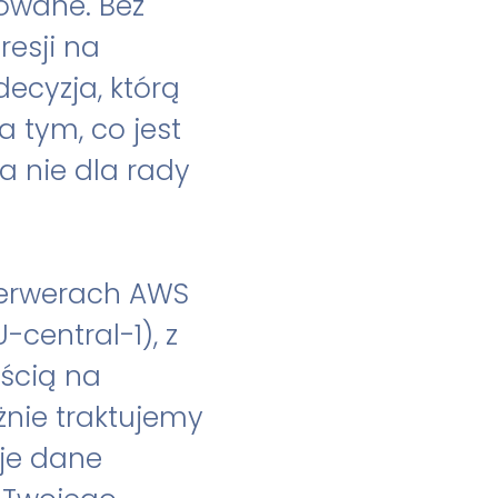
owane. Bez
resji na
ecyzja, którą
 tym, co jest
a nie dla rady
serwerach AWS
-central-1), z
ścią na
nie traktujemy
je dane