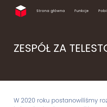
Strona główna
Funkcje
Pobi
English (EN)
Български (BG)
Español (ES)
Ελληνικά (EL)
Português (PT)
Suomi (FI)
ZESPÓŁ ZA TELEST
Italiano (IT)
Hrvatski (HR)
Deutsch (DE)
简体中文 (ZH)
Русский (RU)
ไทย (TH)
Polski (PL)
Українська (UK)
Français (FR)
Slovenčina (SK)
Nederlands (NL)
Shqip (SQ)
日本語 (JA)
Magyar (HU)
Română (RO)
Norsk Bokmål (NO)
W 2020 roku postanowiliśmy ro
Bahasa Indonesia (ID)
Türkçe (TR)