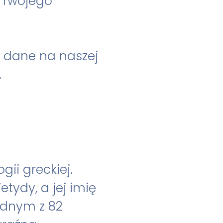
 Twojego
e dane na naszej
.
ii greckiej.
tydy, a jej imię
jednym z 82