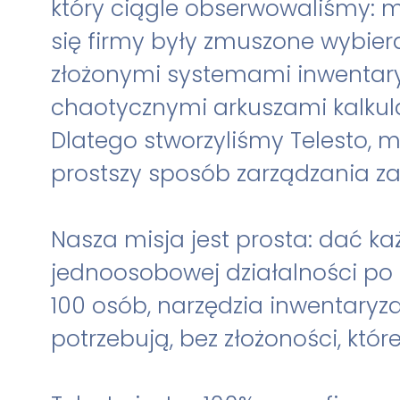
한국어 (KO)
Kiswahili (SW)
który ciągle obserwowaliśmy: m
Dansk (DA)
العربية (AR)
się firmy były zmuszone wybier
złożonymi systemami inwentary
chaotycznymi arkuszami kalkul
Dlatego stworzyliśmy Telesto, m
prostszy sposób zarządzania z
Nasza misja jest prosta: dać każ
jednoosobowej działalności po
100 osób, narzędzia inwentaryza
potrzebują, bez złożoności, które