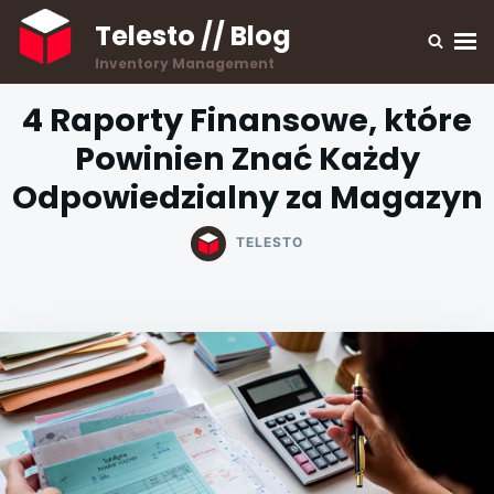
Skip
Search
Telesto // Blog
to
for:
Inventory Management
content
4 Raporty Finansowe, które
Powinien Znać Każdy
Odpowiedzialny za Magazyn
TELESTO