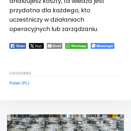
analizujesz koszty, ta wiedza jest
przydatna dla każdego, kto
uczestniczy w działaniach
operacyjnych lub zarządzaniu.
Post
Email
Whatsapp
Messenger
Share
CATEGORIES
Polski (PL)
Post
navigation