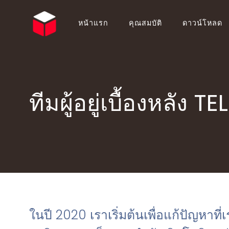
หน้าแรก
คุณสมบัติ
ดาวน์โหลด
English (EN)
Български (BG)
Español (ES)
Ελληνικά (EL)
Português (PT)
Suomi (FI)
ทีมผู้อยู่เบื้องหลัง 
Italiano (IT)
Hrvatski (HR)
Deutsch (DE)
简体中文 (ZH)
Русский (RU)
ไทย (TH)
Polski (PL)
Українська (UK)
Français (FR)
Slovenčina (SK)
Nederlands (NL)
Shqip (SQ)
日本語 (JA)
Magyar (HU)
Română (RO)
Norsk Bokmål (NO)
ในปี 2020 เราเริ่มต้นเพื่อแก้ปัญหาที่เ
Bahasa Indonesia (ID)
Türkçe (TR)