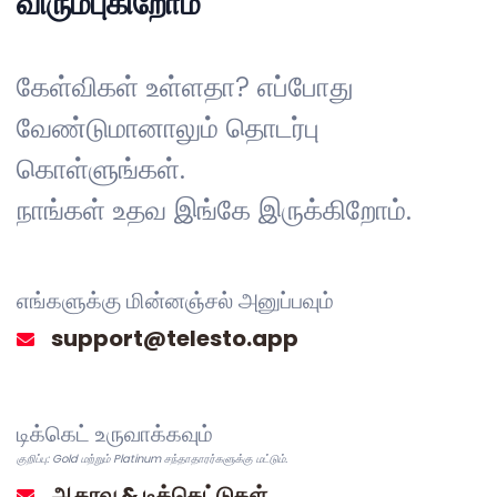
விரும்புகிறோம்
கேள்விகள் உள்ளதா? எப்போது
வேண்டுமானாலும் தொடர்பு
கொள்ளுங்கள்.
நாங்கள் உதவ இங்கே இருக்கிறோம்.
எங்களுக்கு மின்னஞ்சல் அனுப்பவும்
டிக்கெட் உருவாக்கவும்
குறிப்பு: Gold மற்றும் Platinum சந்தாதாரர்களுக்கு மட்டும்.
ஆதரவு & டிக்கெட்டுகள்