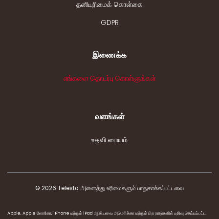
தனியுரிமைக் கொள்கை
GDPR
இணைக்க
எங்களை தொடர்பு கொள்ளுங்கள்
வளங்கள்
உதவி மையம்
© 2026 Telesto. அனைத்து உரிமைகளும் பாதுகாக்கப்பட்டவை
Apple, Apple லோகோ, iPhone மற்றும் iPad ஆகியவை அமெரிக்கா மற்றும் பிற நாடுகளில் பதிவு செய்யப்பட்ட