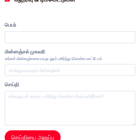
பெயர்
மின்னஞ்சல் முகவரி
உங்கள் மின்னஞ்சலை யாருடனும் பகிர்ந்து கொள்ள மாட்டோம்.
செய்தி
செய்தியை அனுப்பு