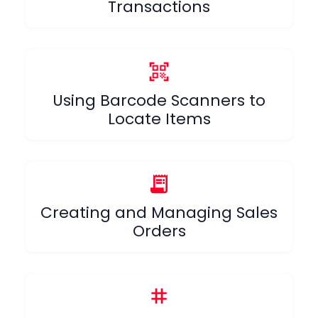
Transactions
qr_code_scanner
Using Barcode Scanners to
Locate Items
receipt_long
Creating and Managing Sales
Orders
tag