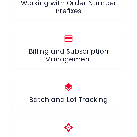
Working with Order Number
Prefixes
credit_card
Billing and Subscription
Management
layers
Batch and Lot Tracking
api