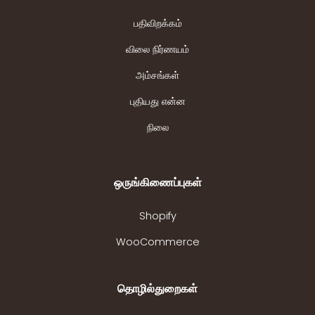
பதிவிறக்கம்
விலை நிர்ணயம்
அம்சங்கள்
புதியது என்ன
நிலை
ஒருங்கிணைப்புகள்
Shopify
WooCommerce
தொழில்துறைகள்