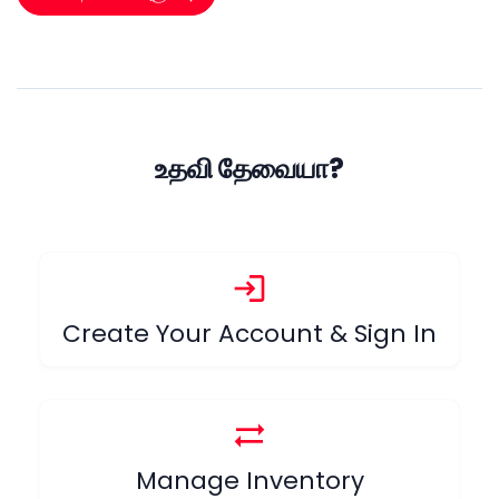
உதவி தேவையா?
login
Create Your Account & Sign In
sync_alt
Manage Inventory