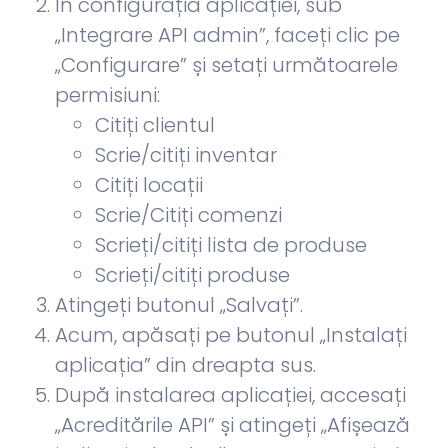
În configurația aplicației, sub
„Integrare API admin”, faceți clic pe
„Configurare” și setați următoarele
permisiuni:
Citiți clientul
Scrie/citiți inventar
Citiți locații
Scrie/Citiți comenzi
Scrieți/citiți lista de produse
Scrieți/citiți produse
Atingeți butonul „Salvați”.
Acum, apăsați pe butonul „Instalați
aplicația” din dreapta sus.
După instalarea aplicației, accesați
„Acreditările API” și atingeți „Afișează