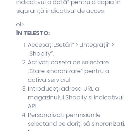
indicativul o dată” pentru a copia în
siguranță indicativul de acces.
ol>
ÎN TELESTO:
Accesați „Setări” > „Integrații” >
„Shopify”.
Activați caseta de selectare
„Stare sincronizare” pentru a
activa serviciul.
Introduceți adresa URL a
magazinului Shopify și indicativul
API.
Personalizați permisiunile
selectând ce doriți să sincronizați.