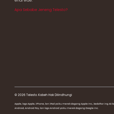
endi wae.
Apa Sebabe Jeneng Telesto?
© 2026 Telesto. Kabeh Hak Dilindhungi
Apple, logo Apple, iPhone, lan iPad yaiku merek dagang Apple Inc., kedaftar ing AS l
Android, Android Pay, lan logo Android yaiku merek dagang Google Inc.