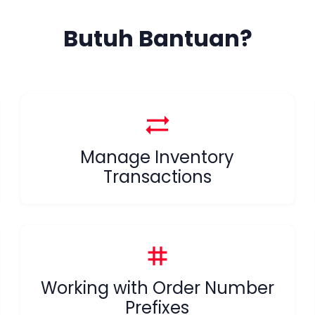
Butuh Bantuan?
sync_alt
Manage Inventory
Transactions
tag
Working with Order Number
Prefixes