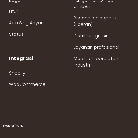
Rega
Pangan lan ombèn-
ombèn
Fitur
Busana lan sepatu
Apa Sing Anyar
(Eceran)
Status
Distribusi grosir
Layanan profesional
Integrasi
Mesin lan peralatan
industri
Shopify
WooCommerce
an negara liyane.