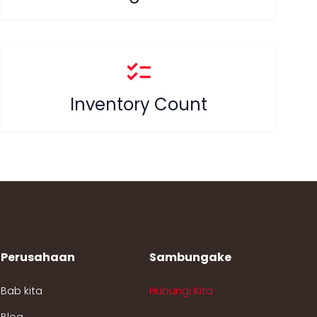
checklist
Inventory Count
Perusahaan
Sambungake
Bab kita
Hubungi Kita