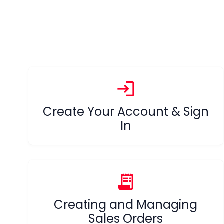
login
Create Your Account & Sign
In
receipt_long
Creating and Managing
Sales Orders