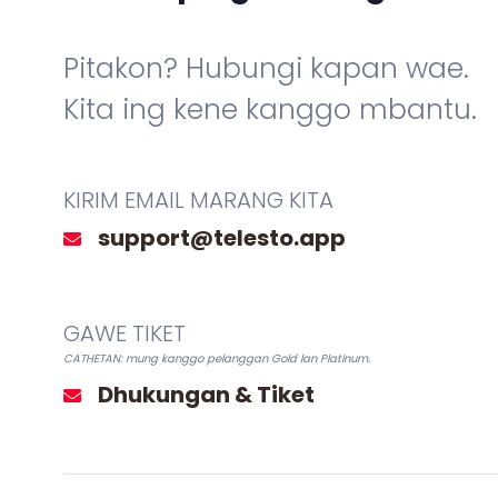
한국어 (KO)
Kiswahili (SW)
Dansk (DA)
العربية (AR)
Pitakon? Hubungi kapan wae.
Kita ing kene kanggo mbantu.
KIRIM EMAIL MARANG KITA
GAWE TIKET
CATHETAN: mung kanggo pelanggan Gold lan Platinum.
Dhukungan & Tiket