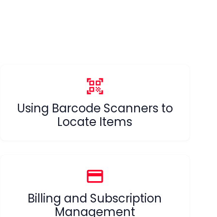
qr_code_scanner
Using Barcode Scanners to
Locate Items
credit_card
Billing and Subscription
Management