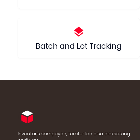
layers
Batch and Lot Tracking
Inventaris sampeyan, teratur lan bisa diakses ing