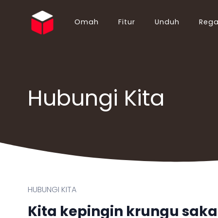
Omah
Fitur
Unduh
Reg
English (EN)
Български (BG)
Español (ES)
Ελληνικά (EL)
Português (PT)
Suomi (FI)
Hubungi Kita
Italiano (IT)
Hrvatski (HR)
Deutsch (DE)
简体中文 (ZH)
Русский (RU)
ไทย (TH)
Polski (PL)
Українська (UK)
Français (FR)
Slovenčina (SK)
Nederlands (NL)
Shqip (SQ)
日本語 (JA)
Magyar (HU)
HUBUNGI KITA
Română (RO)
Norsk Bokmål (NO)
Bahasa Indonesia (ID)
Türkçe (TR)
Kita kepingin krungu sa