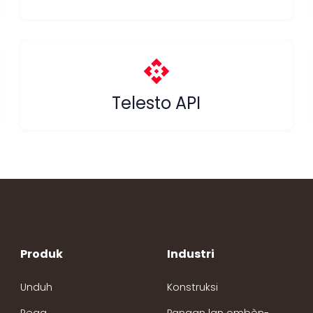
api
Telesto API
Produk
Industri
Unduh
Konstruksi