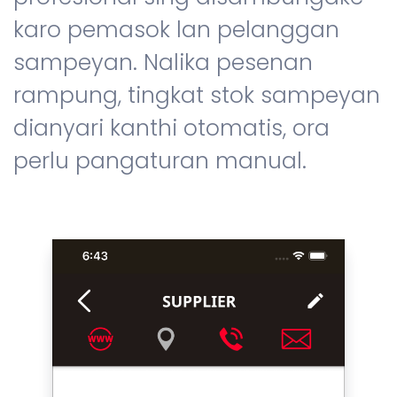
karo pemasok lan pelanggan
sampeyan. Nalika pesenan
rampung, tingkat stok sampeyan
dianyari kanthi otomatis, ora
perlu pangaturan manual.