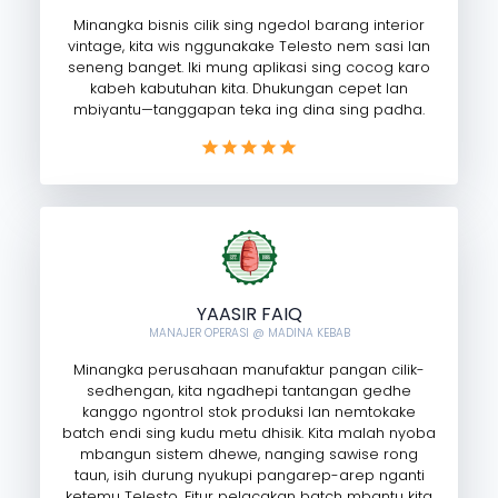
Minangka bisnis cilik sing ngedol barang interior
vintage, kita wis nggunakake Telesto nem sasi lan
seneng banget. Iki mung aplikasi sing cocog karo
kabeh kabutuhan kita. Dhukungan cepet lan
mbiyantu—tanggapan teka ing dina sing padha.
YAASIR FAIQ
MANAJER OPERASI @ MADINA KEBAB
Minangka perusahaan manufaktur pangan cilik-
sedhengan, kita ngadhepi tantangan gedhe
kanggo ngontrol stok produksi lan nemtokake
batch endi sing kudu metu dhisik. Kita malah nyoba
mbangun sistem dhewe, nanging sawise rong
taun, isih durung nyukupi pangarep-arep nganti
ketemu Telesto. Fitur pelacakan batch mbantu kita