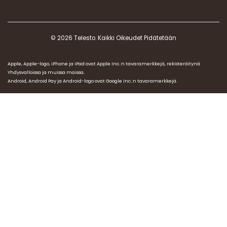
© 2026 Telesto. Kaikki Oikeudet Pidätetään
Apple, Apple-logo, iPhone ja iPad ovat Apple Inc.:n tavaramerkkejä, rekisteröitynä
Yhdysvalloissa ja muissa maissa.
Android, Android Pay ja Android-logo ovat Google Inc.:n tavaramerkkejä.