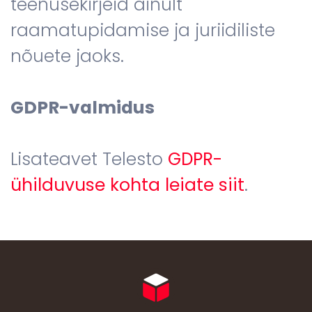
teenusekirjeid ainult
raamatupidamise ja juriidiliste
nõuete jaoks.
GDPR-valmidus
Lisateavet Telesto
GDPR-
ühilduvuse kohta leiate siit
.