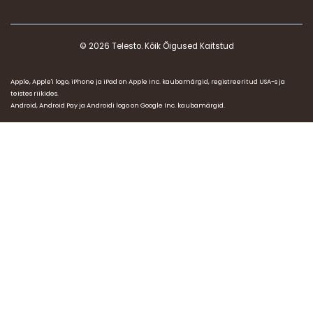
© 2026 Telesto. Kõik Õigused Kaitstud
Apple, Apple'i logo, iPhone ja iPad on Apple Inc. kaubamärgid, registreeritud USA-s ja
teistes riikides.
Android, Android Pay ja Androidi logo on Google Inc. kaubamärgid.