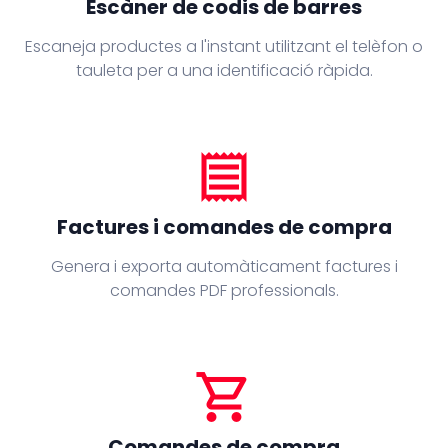
Escàner de codis de barres
Escaneja productes a l'instant utilitzant el telèfon o
tauleta per a una identificació ràpida.
receipt
Factures i comandes de compra
Genera i exporta automàticament factures i
comandes PDF professionals.
shopping_cart
Comandes de compra