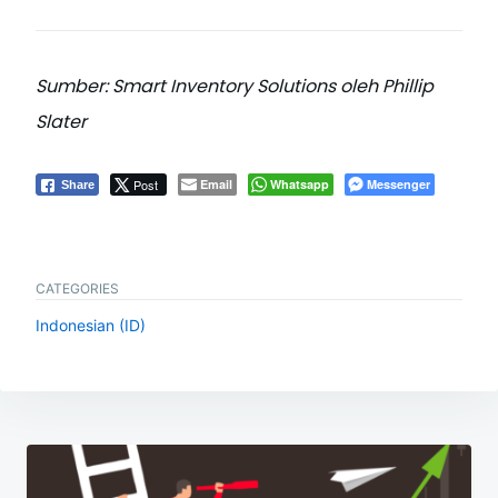
Sumber: Smart Inventory Solutions oleh Phillip
Slater
Post
Email
Whatsapp
Messenger
Share
CATEGORIES
Indonesian (ID)
Post
navigation