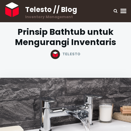
Skip
Search
Telesto // Blog
to
for:
Inventory Management
content
Prinsip Bathtub untuk
Mengurangi Inventaris
TELESTO