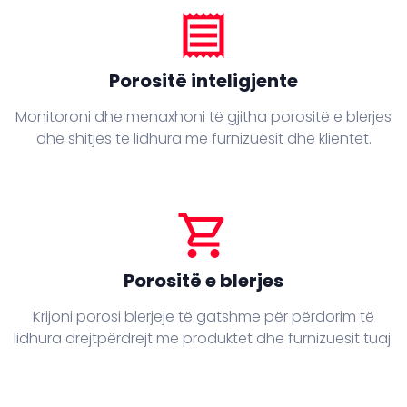
receipt
Porositë inteligjente
Monitoroni dhe menaxhoni të gjitha porositë e blerjes
dhe shitjes të lidhura me furnizuesit dhe klientët.
shopping_cart
Porositë e blerjes
Krijoni porosi blerjeje të gatshme për përdorim të
lidhura drejtpërdrejt me produktet dhe furnizuesit tuaj.