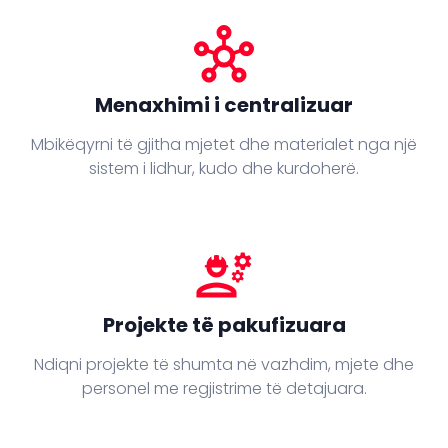
hub
Menaxhimi i centralizuar
Mbikëqyrni të gjitha mjetet dhe materialet nga një
sistem i lidhur, kudo dhe kurdoherë.
engineering
Projekte të pakufizuara
Ndiqni projekte të shumta në vazhdim, mjete dhe
personel me regjistrime të detajuara.