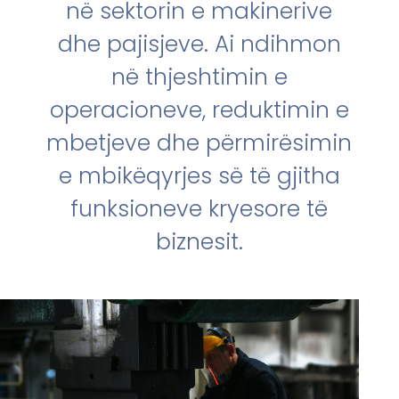
në sektorin e makinerive
dhe pajisjeve. Ai ndihmon
në thjeshtimin e
operacioneve, reduktimin e
mbetjeve dhe përmirësimin
e mbikëqyrjes së të gjitha
funksioneve kryesore të
biznesit.