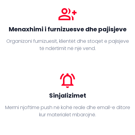
group_add
Menaxhimi i furnizuesve dhe pajisjeve
Organizoni furnizuesit, klientët dhe stoqet e pajisjeve
të ndërtimit në një vend.
notifications_active
Sinjalizimet
Merrni njoftime push në kohë reale dhe email-e ditore
kur materialet mbarojnë.