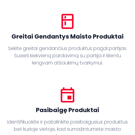
kitchen
Greitai Gendantys Maisto Produktai
Sekite greitai gendančius produktus pagal partijas.
Susieti kiekvieną pardavimą su partija ir klientu
lengvam atšaukimų tvarkymui.
event
Pasibaigę Produktai
Identifikuokite ir pašalinkite pasibaigusius produktus
bet kurioje vietoje, kad sumažintumėte maisto