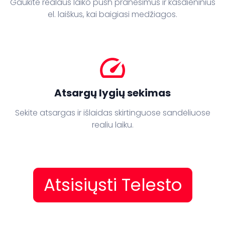
Gaukite realaus laiko push pranešimus ir kasdieninius
el. laiškus, kai baigiasi medžiagos.
speed
Atsargų lygių sekimas
Sekite atsargas ir išlaidas skirtinguose sandėliuose
realiu laiku.
Atsisiųsti Telesto