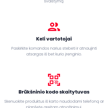
švaistymą.
people
Keli vartotojai
Paskirkite komandos narius stebėti ir atnaujinti
atsargas iš bet kurio įrenginio.
qr_code_scanner
Brūkšninio kodo skaitytuvas
Skenuokite produktus iš karto naudodami telefoną ar
planšetę greitam atpažinimui.