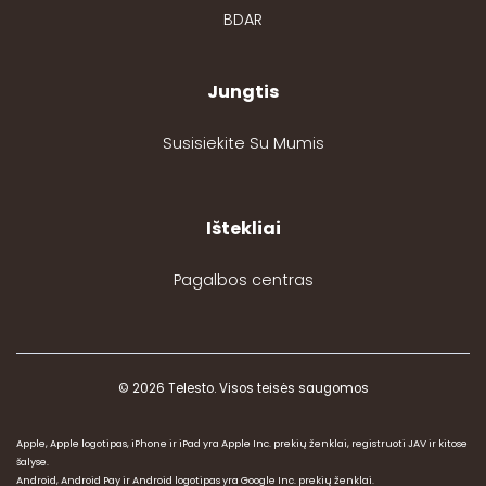
BDAR
Jungtis
Susisiekite Su Mumis
Ištekliai
Pagalbos centras
© 2026 Telesto. Visos teisės saugomos
Apple, Apple logotipas, iPhone ir iPad yra Apple Inc. prekių ženklai, registruoti JAV ir kitose
šalyse.
Android, Android Pay ir Android logotipas yra Google Inc. prekių ženklai.