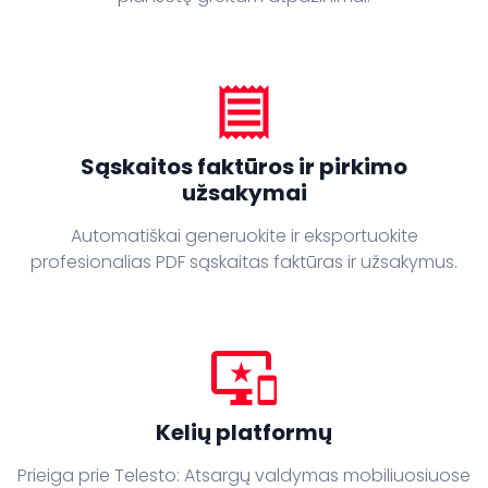
receipt
Sąskaitos faktūros ir pirkimo
užsakymai
Automatiškai generuokite ir eksportuokite
profesionalias PDF sąskaitas faktūras ir užsakymus.
important_devices
Kelių platformų
Prieiga prie Telesto: Atsargų valdymas mobiliuosiuose