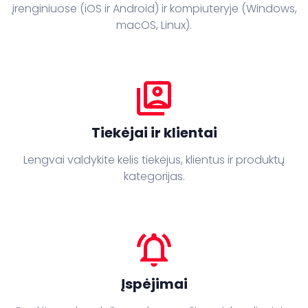
įrenginiuose (iOS ir Android) ir kompiuteryje (Windows,
macOS, Linux).
switch_account
Tiekėjai ir klientai
Lengvai valdykite kelis tiekėjus, klientus ir produktų
kategorijas.
notifications_active
Įspėjimai