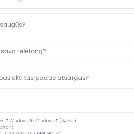
 saugūs?
u savo telefoną?
asiekti tas pačias atsargas?
 7, Windows 10, Windows 11 (64-bit)
pitan)
p!_OS ir panašius platinimus)