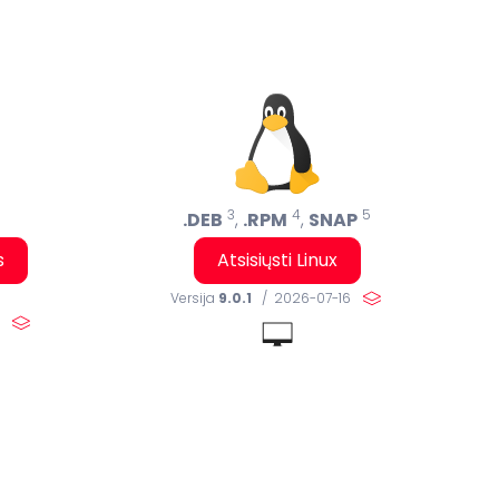
3
4
5
.DEB
,
.RPM
,
SNAP
s
Atsisiųsti Linux
Versija
9.0.1
/ 2026-07-16
16