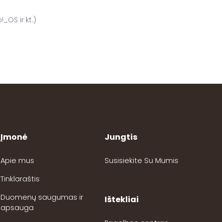
_OS ir kt.)
Įmonė
Jungtis
Apie mus
Susisiekite Su Mumis
Tinklaraštis
Duomenų saugumas ir
Ištekliai
apsauga