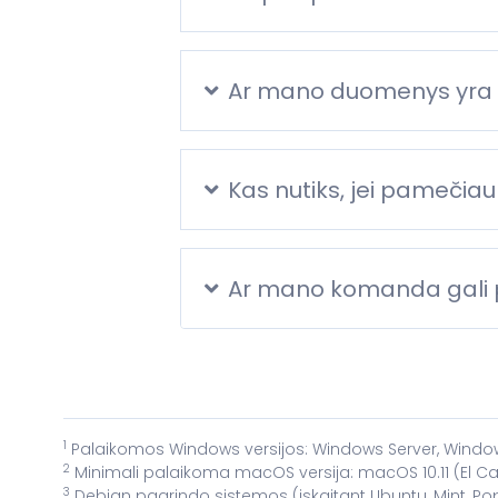
Ar mano duomenys yra
Kas nutiks, jei pamečia
Ar mano komanda gali p
1
Palaikomos Windows versijos: Windows Server, Windows
2
Minimali palaikoma macOS versija: macOS 10.11 (El Ca
3
Debian pagrindo sistemos (įskaitant Ubuntu, Mint, Po