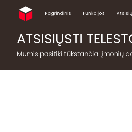
Pagrindinis
Funkcijos
Atsisių
English (EN)
Български (BG)
ATSISIŲSTI TELEST
Español (ES)
Ελληνικά (EL)
Português (PT)
Suomi (FI)
Mumis pasitiki tūkstančiai įmonių da
Italiano (IT)
Hrvatski (HR)
Deutsch (DE)
简体中文 (ZH)
Русский (RU)
ไทย (TH)
Polski (PL)
Українська (UK)
Français (FR)
Slovenčina (SK)
Nederlands (NL)
Shqip (SQ)
日本語 (JA)
Magyar (HU)
Română (RO)
Norsk Bokmål (NO)
Bahasa Indonesia (ID)
Türkçe (TR)