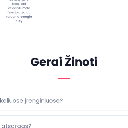
kodą, kad
atidarytumėte
Telesto atsargų
valdymą
Google
Play
.
Gerai Žinoti
 keliuose įrenginiuose?
 atsargas?