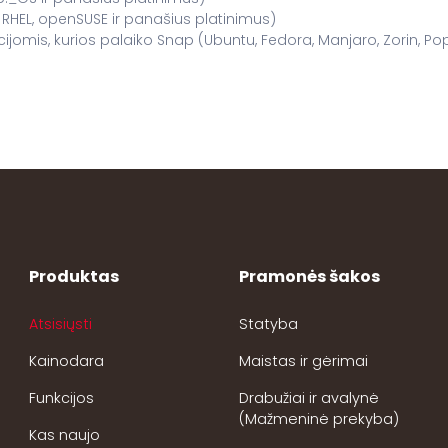
RHEL, openSUSE ir panašius platinimus)
omis, kurios palaiko Snap (Ubuntu, Fedora, Manjaro, Zorin, Pop!
Produktas
Pramonės šakos
Atsisiųsti
Statyba
Kainodara
Maistas ir gėrimai
Funkcijos
Drabužiai ir avalynė
(Mažmeninė prekyba)
Kas naujo