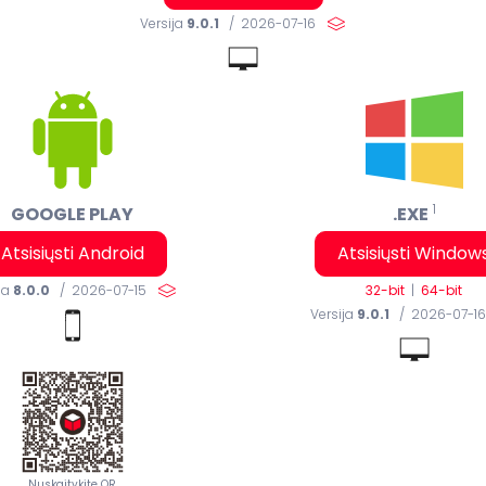
فارسی (FA)
Versija
9.0.1
/ 2026-07-16
1
GOOGLE PLAY
.EXE
Atsisiųsti Android
Atsisiųsti Window
32-bit
|
64-bit
ja
8.0.0
/ 2026-07-15
Versija
9.0.1
/ 2026-07-
Nuskaitykite QR