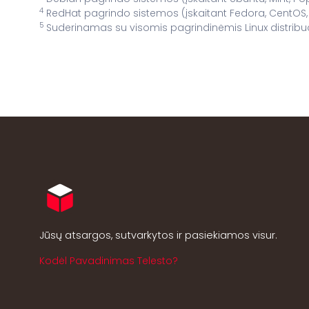
4
RedHat pagrindo sistemos (įskaitant Fedora, CentOS, 
5
Suderinamas su visomis pagrindinėmis Linux distribucij
Jūsų atsargos, sutvarkytos ir pasiekiamos visur.
Kodėl Pavadinimas Telesto?