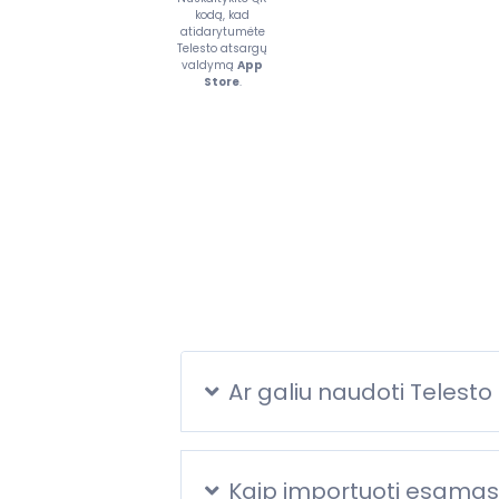
kodą, kad
atidarytumėte
Telesto atsargų
valdymą
App
Store
.
Ar galiu naudoti Telesto
Kaip importuoti esamas